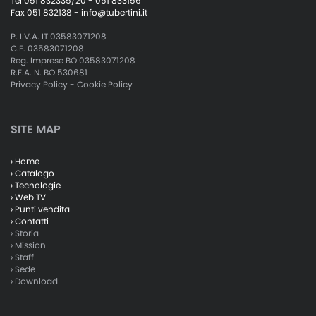
Tel 051 832335/20 - 051 833156
Fax 051 832138 -
info@tubertini.it
P. I.V.A. IT 03583071208
C.F. 03583071208
Reg. Imprese BO 03583071208
R.E.A. N. BO 530681
Privacy Policy
-
Cookie Policy
SITE MAP
› Home
› Catalogo
› Tecnologie
› Web TV
› Punti vendita
› Contatti
› Storia
› Mission
› Staff
› Sede
› Download