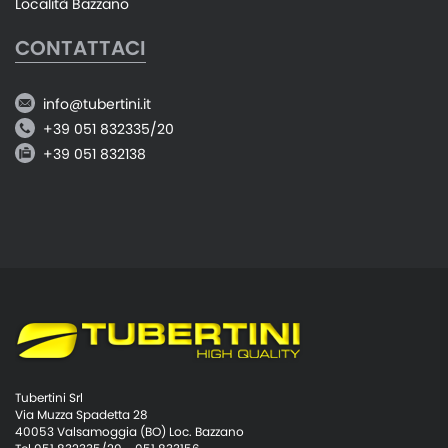
Località Bazzano
CONTATTACI
info@tubertini.it
+39 051 832335/20
+39 051 832138
Tubertini Srl
Via Muzza Spadetta 28
40053 Valsamoggia (BO) Loc. Bazzano