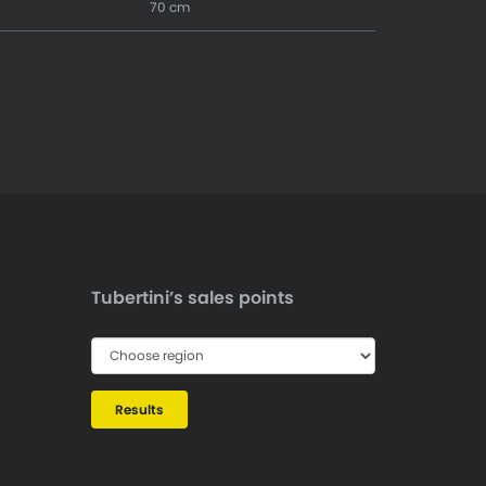
70 cm
Tubertini’s sales points
Results