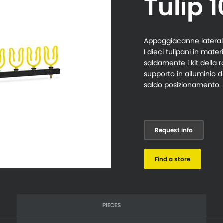
Tulip 1
Appoggiacanne laterale
I dieci tulipani in mat
saldamente i kit della 
supporto in alluminio di
saldo posizionamento.
Request info
Find a store
PIECES