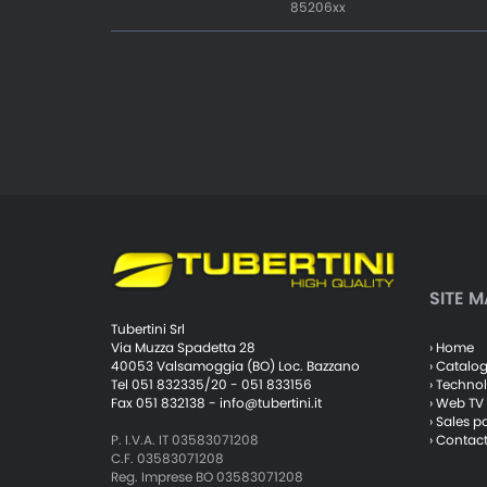
85206xx
SITE M
Tubertini Srl
› Home
Via Muzza Spadetta 28
› Catalo
40053 Valsamoggia (BO) Loc. Bazzano
› Techno
Tel 051 832335/20 - 051 833156
› Web TV
Fax 051 832138 -
info@tubertini.it
› Sales p
› Contac
P. I.V.A. IT 03583071208
C.F. 03583071208
Reg. Imprese BO 03583071208