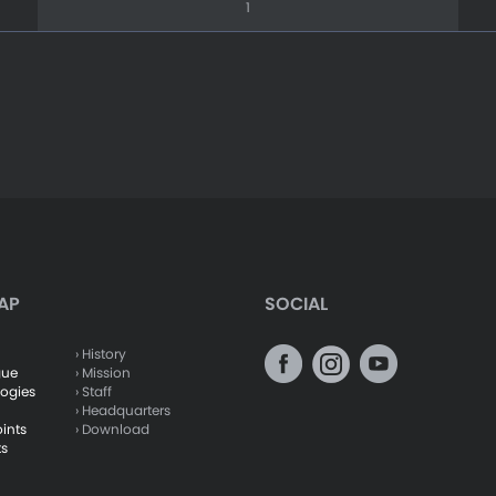
1
AP
SOCIAL
› History
gue
› Mission
logies
› Staff
› Headquarters
oints
› Download
ts