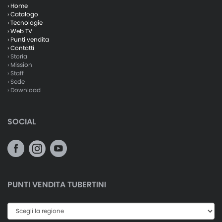
› Home
› Catalogo
› Tecnologie
› Web TV
› Punti vendita
› Contatti
› Storia
› Mission
› Staff
› Sede
› Download
SOCIAL
PUNTI VENDITA TUBERTINI