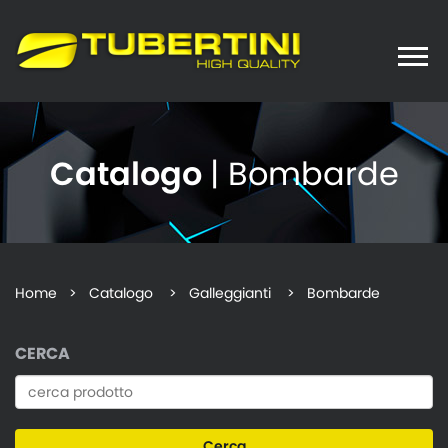
Toggle
naviga
Catalogo
| Bombarde
Home
>
Catalogo
> Galleggianti > Bombarde
CERCA