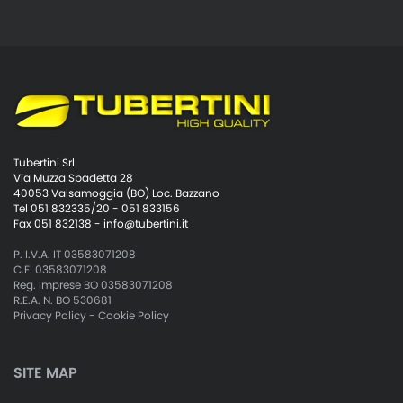
Tubertini Srl
Via Muzza Spadetta 28
40053 Valsamoggia (BO) Loc. Bazzano
Tel 051 832335/20 - 051 833156
Fax 051 832138 -
info@tubertini.it
P. I.V.A. IT 03583071208
C.F. 03583071208
Reg. Imprese BO 03583071208
R.E.A. N. BO 530681
Privacy Policy
-
Cookie Policy
SITE MAP