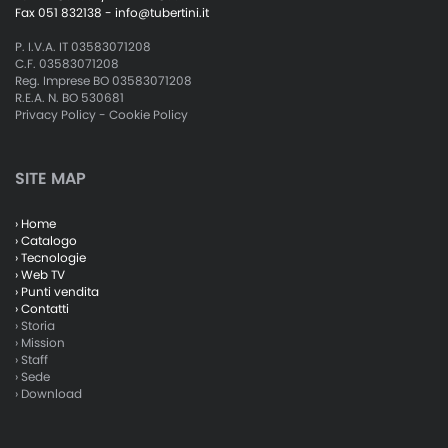
Fax 051 832138 -
info@tubertini.it
P. I.V.A. IT 03583071208
C.F. 03583071208
Reg. Imprese BO 03583071208
R.E.A. N. BO 530681
Privacy Policy
-
Cookie Policy
SITE MAP
› Home
› Catalogo
› Tecnologie
› Web TV
› Punti vendita
› Contatti
› Storia
› Mission
› Staff
› Sede
› Download