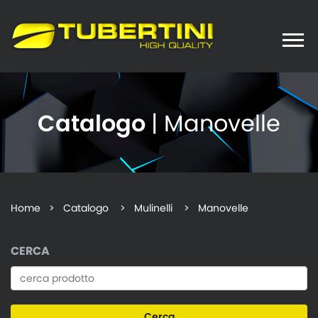
Toggle
naviga
Catalogo
| Manovelle
Home
>
Catalogo
> Mulinelli > Manovelle
CERCA