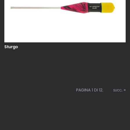
Sturgo
succ. »
PAGINA 1 DI 12.