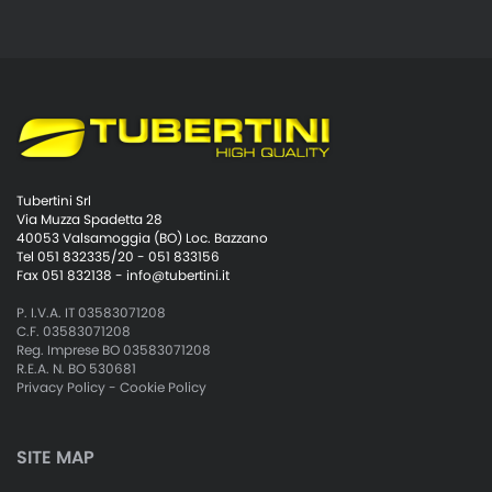
Tubertini Srl
Via Muzza Spadetta 28
40053 Valsamoggia (BO) Loc. Bazzano
Tel 051 832335/20 - 051 833156
Fax 051 832138 -
info@tubertini.it
P. I.V.A. IT 03583071208
C.F. 03583071208
Reg. Imprese BO 03583071208
R.E.A. N. BO 530681
Privacy Policy
-
Cookie Policy
SITE MAP