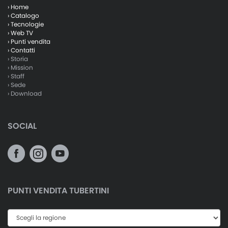
› Home
› Catalogo
› Tecnologie
› Web TV
› Punti vendita
› Contatti
› Storia
› Mission
› Staff
› Sede
› Download
SOCIAL
PUNTI VENDITA TUBERTINI