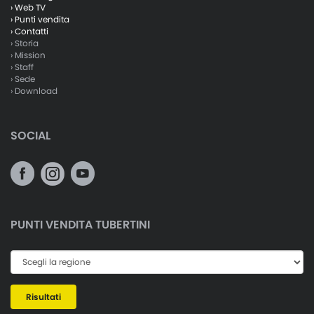
› Web TV
› Punti vendita
› Contatti
› Storia
› Mission
› Staff
› Sede
› Download
SOCIAL
PUNTI VENDITA TUBERTINI
Risultati