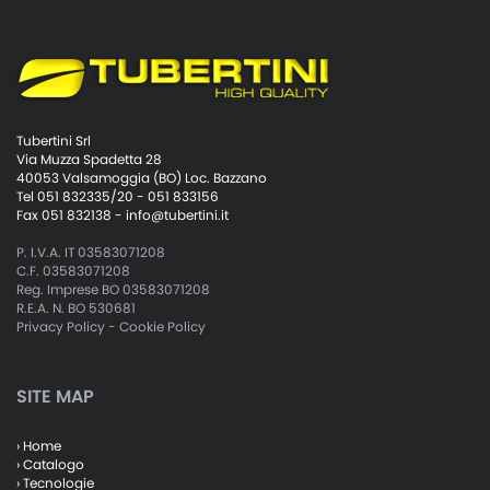
Tubertini Srl
Via Muzza Spadetta 28
40053 Valsamoggia (BO) Loc. Bazzano
Tel 051 832335/20 - 051 833156
Fax 051 832138 -
info@tubertini.it
P. I.V.A. IT 03583071208
C.F. 03583071208
Reg. Imprese BO 03583071208
R.E.A. N. BO 530681
Privacy Policy
-
Cookie Policy
SITE MAP
› Home
› Catalogo
› Tecnologie