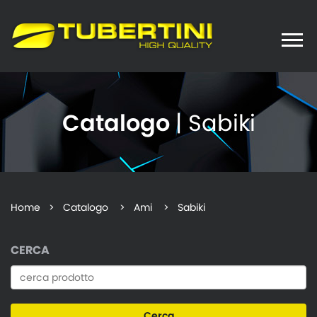
Toggle
naviga
Catalogo
| Sabiki
Home
>
Catalogo
> Ami > Sabiki
CERCA