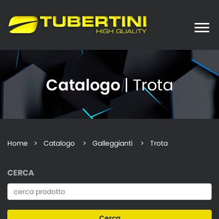
Toggle
naviga
Catalogo
| Trota
Home
>
Catalogo
> Galleggianti > Trota
CERCA