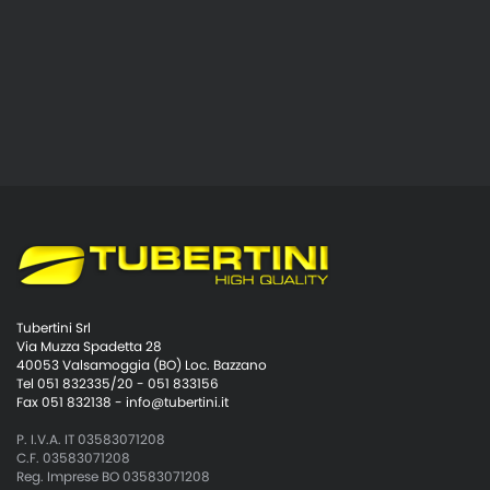
Tubertini Srl
Via Muzza Spadetta 28
40053 Valsamoggia (BO) Loc. Bazzano
Tel 051 832335/20 - 051 833156
Fax 051 832138 -
info@tubertini.it
P. I.V.A. IT 03583071208
C.F. 03583071208
Reg. Imprese BO 03583071208