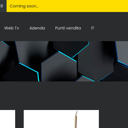
11
Coming soon...
Web Tv
Azienda
Punti vendita
IT