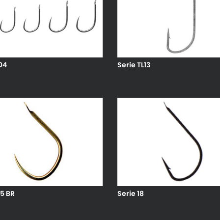
04
Serie TL13
75 BR
Serie 18