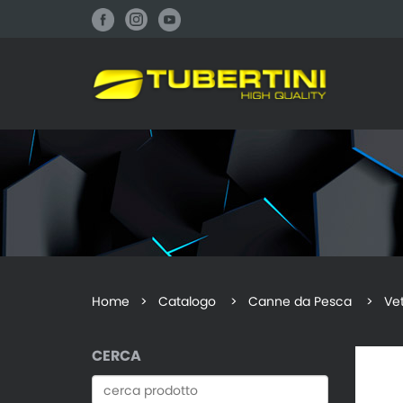
Home
>
Catalogo
> Canne da Pesca > Vett
CERCA