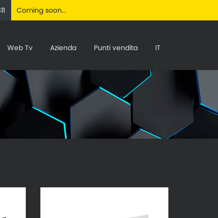
11
Coming soon...
Web Tv
Azienda
Punti vendita
IT