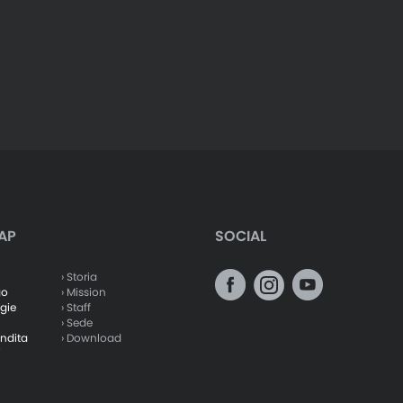
AP
SOCIAL
› Storia
go
› Mission
gie
› Staff
› Sede
endita
› Download
i