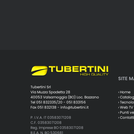
SITE M
Tubertini Srl
› Home
Via Muzza Spadetta 28
› Catalo
40053 Valsamoggia (BO) Loc. Bazzano
› Tecnolo
Tel 051 832335/20 - 051 833156
› Web TV
Fax 051 832138 -
info@tubertini.it
› Punti v
› Contatt
P. I.V.A. IT 03583071208
C.F. 03583071208
Reg. Imprese BO 03583071208
R.E.A. N. BO 530681