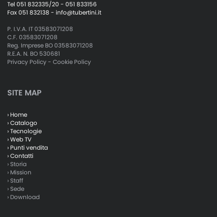
Tel 051 832335/20 - 051 833156
Fax 051 832138 -
info@tubertini.it
P. I.V.A. IT 03583071208
C.F. 03583071208
Reg. Imprese BO 03583071208
R.E.A. N. BO 530681
Privacy Policy
-
Cookie Policy
SITE MAP
› Home
› Catalogo
› Tecnologie
› Web TV
› Punti vendita
› Contatti
› Storia
› Mission
› Staff
› Sede
› Download