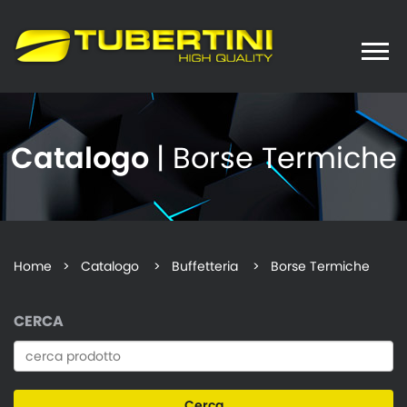
Toggle
naviga
Catalogo
| Borse Termiche
Home
>
Catalogo
> Buffetteria > Borse Termiche
CERCA