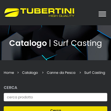
Toggle
naviga
Catalogo
| Surf Casting
Home
>
Catalogo
> Canne da Pesca > Surf Casting
CERCA