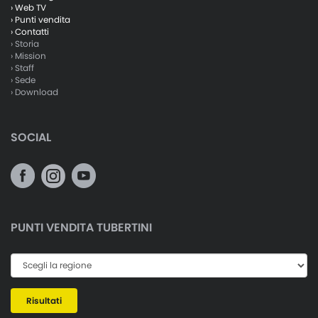
› Web TV
› Punti vendita
› Contatti
› Storia
› Mission
› Staff
› Sede
› Download
SOCIAL
PUNTI VENDITA TUBERTINI
Risultati