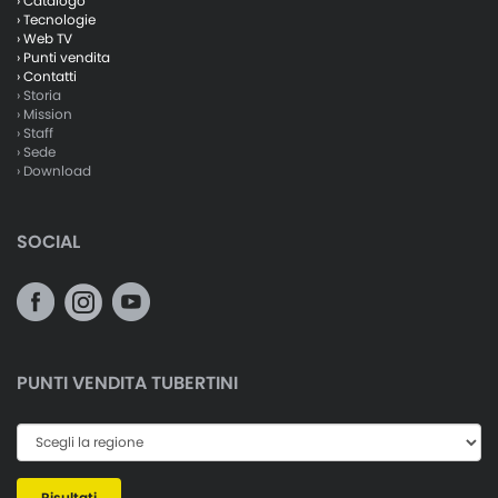
› Catalogo
› Tecnologie
› Web TV
› Punti vendita
› Contatti
› Storia
› Mission
› Staff
› Sede
› Download
SOCIAL
PUNTI VENDITA TUBERTINI
Risultati