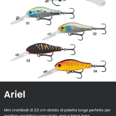
Ariel
Mini crankbait di 3,5 cm dotato di paletta lunga perfetto per
insidiare predatori come trote, aspi e black bass.