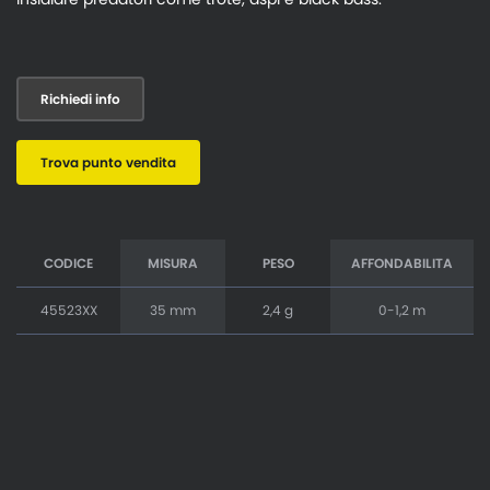
Richiedi info
Trova punto vendita
CODICE
MISURA
PESO
AFFONDABILITA
45523XX
35 mm
2,4 g
0-1,2 m