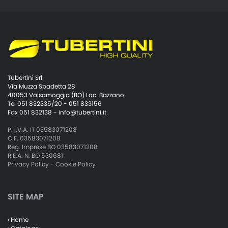
Tubertini Srl
Via Muzza Spadetta 28
40053 Valsamoggia (BO) Loc. Bazzano
Tel 051 832335/20 - 051 833156
Fax 051 832138 -
info@tubertini.it
P. I.V.A. IT 03583071208
C.F. 03583071208
Reg. Imprese BO 03583071208
R.E.A. N. BO 530681
Privacy Policy
-
Cookie Policy
SITE MAP
› Home