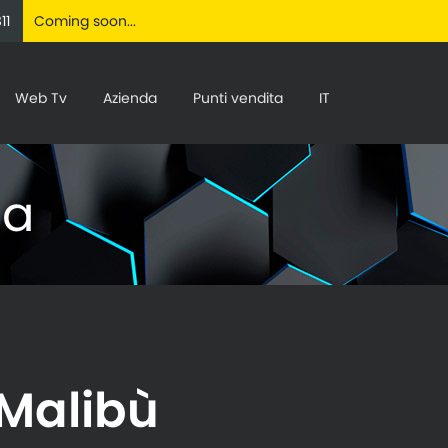
11
Coming soon...
Web Tv
Azienda
Punti vendita
IT
ia
Malibù