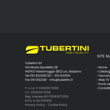
SITE M
Tubertini Srl
› Home
Via Muzza Spadetta 28
› Catalo
40053 Valsamoggia (BO) Loc. Bazzano
› Tecnolo
Tel 051 832335/20 - 051 833156
› Web TV
Fax 051 832138 -
info@tubertini.it
› Punti v
› Contatt
P. I.V.A. IT 03583071208
C.F. 03583071208
Reg. Imprese BO 03583071208
R.E.A. N. BO 530681
Privacy Policy
-
Cookie Policy