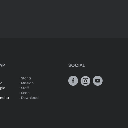
AP
SOCIAL
› Storia
go
› Mission
gie
› Staff
› Sede
endita
› Download
i