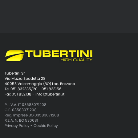
Tubertini Srl
Via Muzza Spadetta 28
40053 Valsamoggia (BO) Loc. Bazzano
Tel 051 832335/20 - 051 833156
Fax 051 832138 -
info@tubertini.it
P. I.V.A. IT 03583071208
C.F. 03583071208
Reg. Imprese BO 03583071208
R.E.A. N. BO 530681
Privacy Policy
-
Cookie Policy