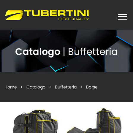
Toggle
naviga
Catalogo
| Buffetteria
Home
>
Catalogo
>
Buffetteria
> Borse