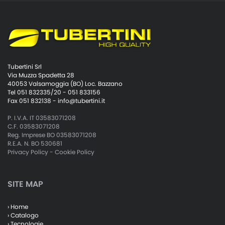
Tubertini Srl
Via Muzza Spadetta 28
40053 Valsamoggia (BO) Loc. Bazzano
Tel 051 832335/20 - 051 833156
Fax 051 832138 -
info@tubertini.it
P. I.V.A. IT 03583071208
C.F. 03583071208
Reg. Imprese BO 03583071208
R.E.A. N. BO 530681
Privacy Policy
-
Cookie Policy
SITE MAP
› Home
› Catalogo
› Tecnologie