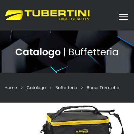
Toggle
naviga
Catalogo
| Buffetteria
Home
>
Catalogo
>
Buffetteria
> Borse Termiche