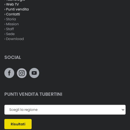
› Web TV
› Punti vendita
› Contatti
› Storia
› Mission
› Staff
› Sede
› Download
SOCIAL
PUNTI VENDITA TUBERTINI
Risultati