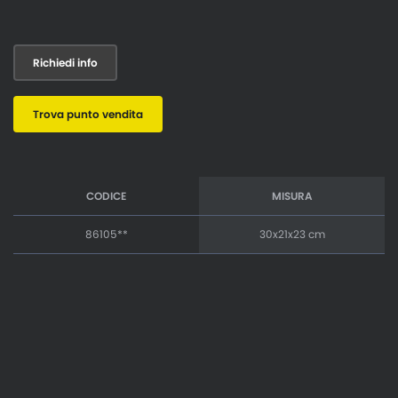
Richiedi info
Trova punto vendita
CODICE
MISURA
86105**
30x21x23 cm