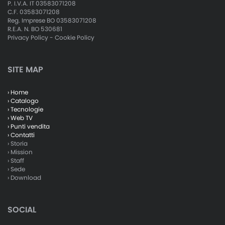
P. I.V.A. IT 03583071208
C.F. 03583071208
Reg. Imprese BO 03583071208
R.E.A. N. BO 530681
Privacy Policy
-
Cookie Policy
SITE MAP
› Home
› Catalogo
› Tecnologie
› Web TV
› Punti vendita
› Contatti
› Storia
› Mission
› Staff
› Sede
› Download
SOCIAL