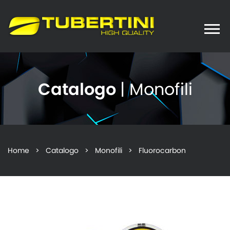
Toggle
naviga
Catalogo
| Monofili
Home
>
Catalogo
>
Monofili
> Fluorocarbon