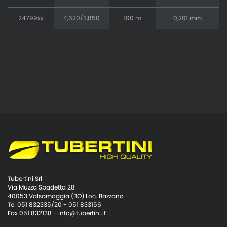
24799xx
4,620/3,850
100 m
0,201 mm
Tubertini Srl
Via Muzza Spadetta 28
40053 Valsamoggia (BO) Loc. Bazzano
Tel 051 832335/20 - 051 833156
Fax 051 832138 -
info@tubertini.it