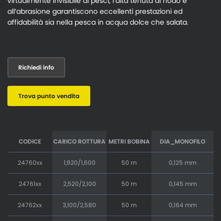
virtualmente invisibile ai pesci, l’alta tenuta al nodo e
all’abrasione garantiscono eccellenti prestazioni ed
affidabilità sia nella pesca in acqua dolce che salata.
Richiedi info
Trova punto vendita
CODICE
CARICO ROTTURA
METRI BOBINA
DIA_MONOFILO
24760xx
1,920/1,600
50 m
0,125 mm
24761xx
2,520/2,100
50 m
0,145 mm
24762xx
3,100/2,580
50 m
0,164 mm