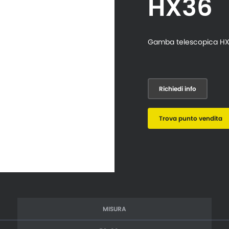
HX36
Gamba telescopica HX
Richiedi info
Trova punto vendita
MISURA