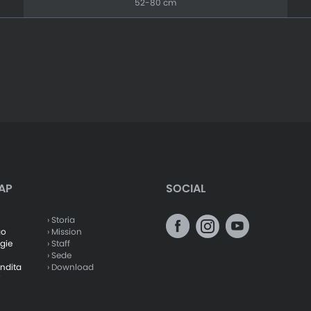
52-80 cm
AP
SOCIAL
› Storia
go
› Mission
gie
› Staff
› Sede
endita
› Download
i