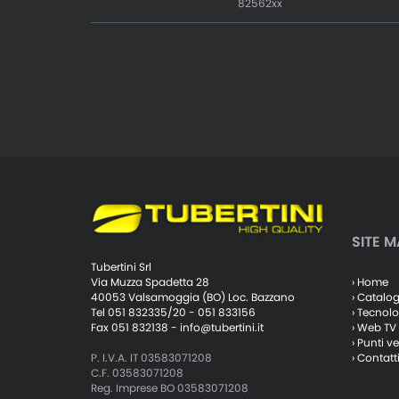
82562xx
SITE M
Tubertini Srl
› Home
Via Muzza Spadetta 28
› Catalo
40053 Valsamoggia (BO) Loc. Bazzano
› Tecnolo
Tel 051 832335/20 - 051 833156
› Web TV
Fax 051 832138 -
info@tubertini.it
› Punti v
› Contatt
P. I.V.A. IT 03583071208
C.F. 03583071208
Reg. Imprese BO 03583071208