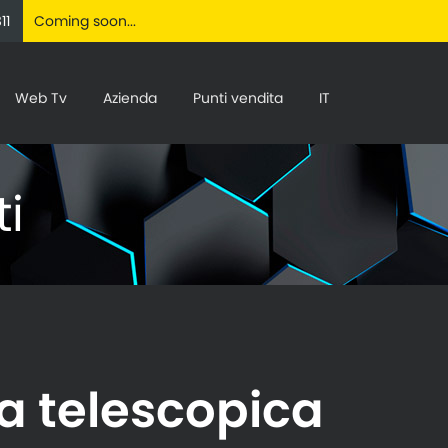
11
Coming soon...
Web Tv
Azienda
Punti vendita
IT
ti
 telescopica