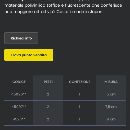
materiale polivinilico soffice e fluorescente che conferisce
una maggiore attrattività. Cestelli made in Japan.
Richiedi info
Trova punto vendita
CODICE
PEZZI
CONFEZIONE
MISURA
45096**
2
1
5 cm
45097**
2
1
7,5 cm
45211**
2
1
9 cm