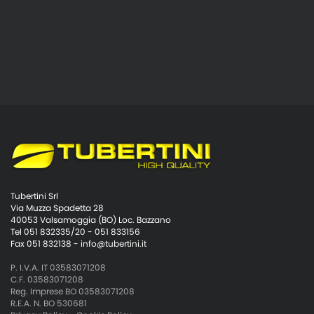
Tubertini Srl
Via Muzza Spadetta 28
40053 Valsamoggia (BO) Loc. Bazzano
Tel 051 832335/20 - 051 833156
Fax 051 832138 -
info@tubertini.it
P. I.V.A. IT 03583071208
C.F. 03583071208
Reg. Imprese BO 03583071208
R.E.A. N. BO 530681