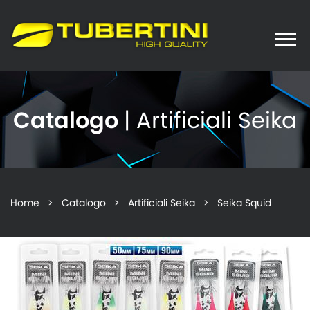
Toggle
naviga
Catalogo
| Artificiali Seika
Home
>
Catalogo
>
Artificiali Seika
> Seika Squid