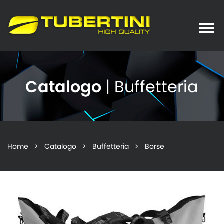
Toggle
naviga
Catalogo
| Buffetteria
Home
>
Catalogo
>
Buffetteria
> Borse