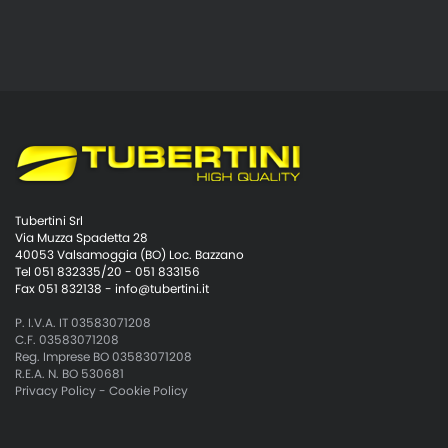
Tubertini Srl
Via Muzza Spadetta 28
40053 Valsamoggia (BO) Loc. Bazzano
Tel 051 832335/20 - 051 833156
Fax 051 832138 -
info@tubertini.it
P. I.V.A. IT 03583071208
C.F. 03583071208
Reg. Imprese BO 03583071208
R.E.A. N. BO 530681
Privacy Policy
-
Cookie Policy