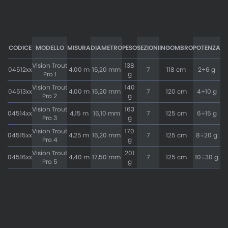
CODICE
MODELLO
MISURA
DIAMETRO
PESO
SEZIONI
INGOMBRO
POTENZA
Vision Trout
138
04512xx
4,00 m
15,20 mm
7
118 cm
2÷6 g
Pro 1
g
Vision Trout
140
04513xx
4,00 m
15,20 mm
7
120 cm
4÷10 g
Pro 2
g
Vision Trout
163
04514xx
4,15 m
16,10 mm
7
125 cm
6÷15 g
Pro 3
g
Vision Trout
170
04515xx
4,25 m
16,20 mm
7
125 cm
8÷20 g
Pro 4
g
Vision Trout
201
04516xx
4,40 m
17,50 mm
7
125 cm
10÷30 g
Pro 5
g