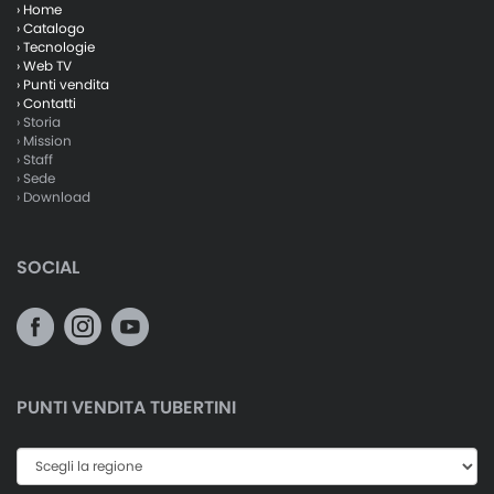
› Home
› Catalogo
› Tecnologie
› Web TV
› Punti vendita
› Contatti
› Storia
› Mission
› Staff
› Sede
› Download
SOCIAL
PUNTI VENDITA TUBERTINI