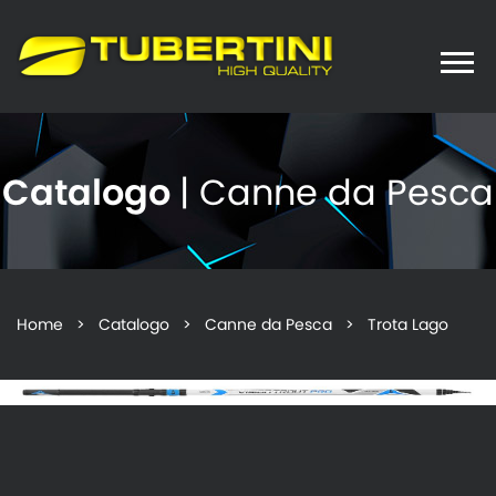
Toggle
naviga
Catalogo
| Canne da Pesca
Home
>
Catalogo
>
Canne da Pesca
> Trota Lago