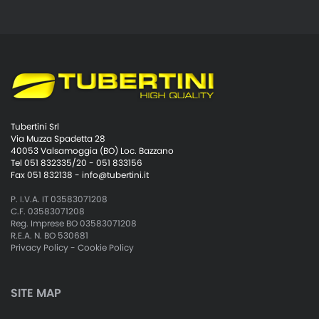
Tubertini Srl
Via Muzza Spadetta 28
40053 Valsamoggia (BO) Loc. Bazzano
Tel 051 832335/20 - 051 833156
Fax 051 832138 -
info@tubertini.it
P. I.V.A. IT 03583071208
C.F. 03583071208
Reg. Imprese BO 03583071208
R.E.A. N. BO 530681
Privacy Policy
-
Cookie Policy
SITE MAP