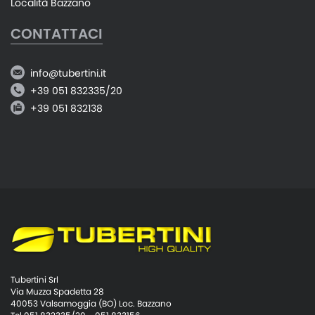
Località Bazzano
CONTATTACI
info@tubertini.it
+39 051 832335/20
+39 051 832138
Tubertini Srl
Via Muzza Spadetta 28
40053 Valsamoggia (BO) Loc. Bazzano