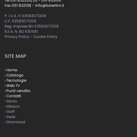
Tel 051 832335/20 - 051 833156
Fax 051 832138 -
info@tubertini.it
P. I.V.A. IT 03583071208
C.F. 03583071208
Reg. Imprese BO 03583071208
R.E.A. N. BO 530681
Privacy Policy
-
Cookie Policy
SITE MAP
› Home
› Catalogo
› Tecnologie
› Web TV
› Punti vendita
› Contatti
› Storia
› Mission
› Staff
› Sede
› Download